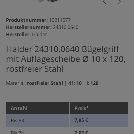
Produktnummer:
10211577
Herstellernummer:
24310.0640
Hersteller:
Halder
Halder 24310.0640 Bügelgriff
mit Auflagescheibe Ø 10 x 120,
rostfreier Stahl
Material:
rostfreier Stahl
|
d1:
10
|
l:
120
Anzahl
Preis*
7,85 €
Bis
53
7,07 €
Bis
74