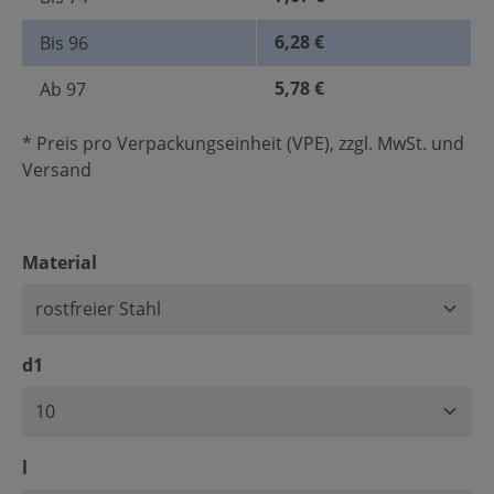
6,28 €
Bis
96
5,78 €
Ab
97
* Preis pro Verpackungseinheit (VPE), zzgl. MwSt. und
Versand
auswählen
Material
auswählen
d1
auswählen
l