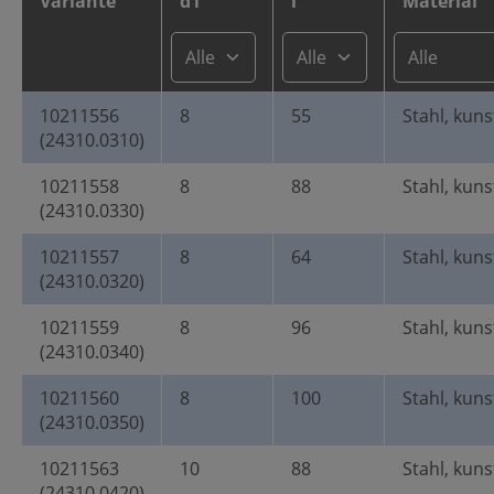
Variante
d1
l
Material
10211556
8
55
Stahl, kun
(24310.0310)
10211558
8
88
Stahl, kun
(24310.0330)
10211557
8
64
Stahl, kun
(24310.0320)
10211559
8
96
Stahl, kun
(24310.0340)
10211560
8
100
Stahl, kun
(24310.0350)
10211563
10
88
Stahl, kun
(24310.0420)