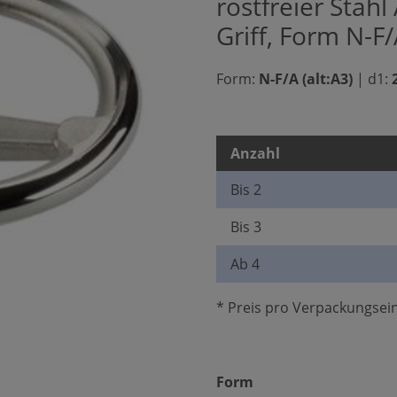
rostfreier Stah
Griff, Form N-F/
Form:
N-F/A (alt:A3)
|
d1:
Anzahl
Bis
2
Bis
3
Ab
4
* Preis pro Verpackungsein
auswählen
Form