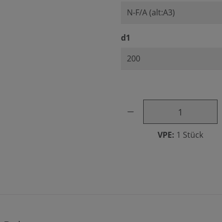
auswählen
d1
Produkt Anzahl: Gib den ge
VPE:
1 Stück