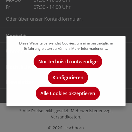
Mo-Do
07:30 - 16:30 Uhr
Fr
07:30 - 14:00 Uhr
Oder über unser
Kontaktformular
.
Kontakt
Diese Website verwendet Cookies, um eine bestmögliche
Erfahrung bieten zu können.
Mehr Informationen ...
Unternehmen
Nur technisch notwendige
Rechtliches
Konfigurieren
Newsletter
Alle Cookies akzeptieren
* Alle Preise exkl. gesetzl. Mehrwertsteuer zzgl.
Versandkosten.
© 2026 Leschhorn