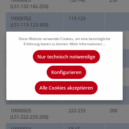
10000803
132-142
250
(LS1-132-142-250)
10000762
113-123
(LS1-113-123-300)
10000919
219-229
200
Diese Website verwendet Cookies, um eine bestmögliche
(LS1-219-229-200)
Erfahrung bieten zu können.
Mehr Informationen ...
10000841
159-170
200
Nur technisch notwendige
(LS1-159-170-200)
Konfigurieren
10000769
116-125
(LS1-116-125-300)
Alle Cookies akzeptieren
10000776
118-128
(LS1-118-128-300)
10000925
222-233
200
(LS1-222-233-200)