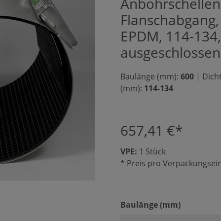
Anbohrschellen 
Flanschabgang, 
EPDM, 114-134,
ausgeschlossen
Baulänge (mm):
600
|
Dich
(mm):
114-134
657,41 €*
VPE:
1 Stück
* Preis pro Verpackungsein
auswähle
Baulänge (mm)