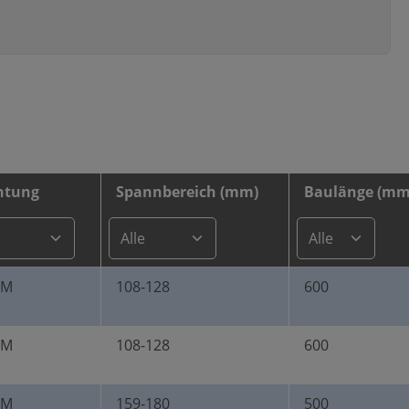
htung
Spannbereich (mm)
Baulänge (mm
DM
108-128
600
DM
108-128
600
DM
159-180
500