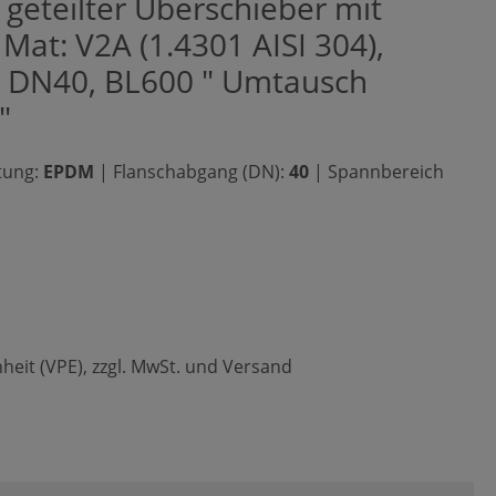
geteilter Überschieber mit
Mat: V2A (1.4301 AISI 304),
 DN40, BL600 " Umtausch
"
tung:
EPDM
|
Flanschabgang (DN):
40
|
Spannbereich
heit (VPE), zzgl. MwSt. und Versand
n