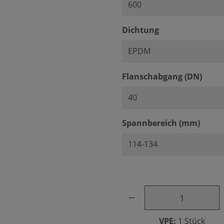
auswählen
Dichtung
ausw
Flanschabgang (DN)
ausw
Spannbereich (mm)
Produkt Anzahl: Gib den ge
VPE:
1 Stück