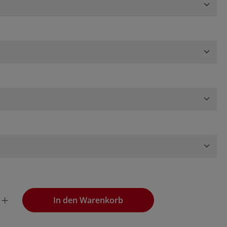
ählen
ählen
wünschten Wert ein oder benutze die Schaltflächen, um die
In den Warenkorb