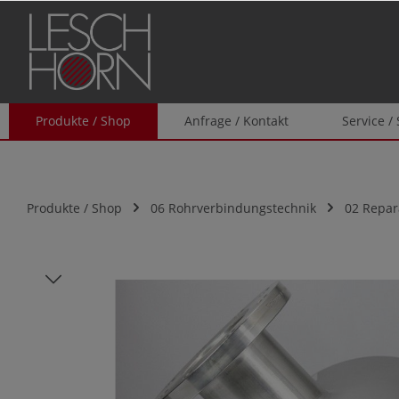
springen
Zur Hauptnavigation springen
Produkte / Shop
Anfrage / Kontakt
Service /
Produkte / Shop
06 Rohrverbindungstechnik
02 Repar
Bildergalerie überspringen