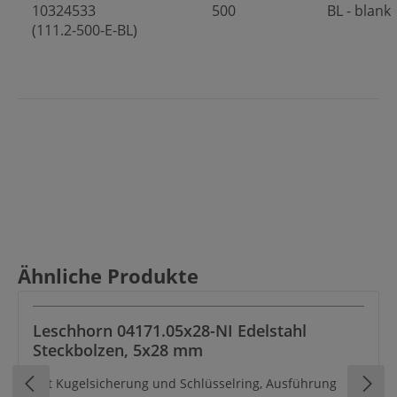
10324533
500
BL - blank
(111.2-500-E-BL)
Produktgalerie überspringen
Ähnliche Produkte
Leschhorn 04171.05x28-NI Edelstahl
Steckbolzen, 5x28 mm
mit Kugelsicherung und Schlüsselring, Ausführung