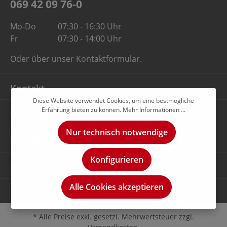
069 42 09 76-0
Mo-Do
07:30 - 16:30 Uhr
Fr
07:30 - 14:00 Uhr
Oder über unser
Kontaktformular
.
Kontakt
Diese Website verwendet Cookies, um eine bestmögliche
Erfahrung bieten zu können.
Mehr Informationen ...
Unternehmen
Nur technisch notwendige
Rechtliches
Konfigurieren
Newsletter
Alle Cookies akzeptieren
* Alle Preise exkl. gesetzl. Mehrwertsteuer zzgl.