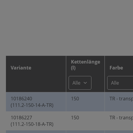
Kettenlänge
Variante
(l)
Farbe
10186240
150
TR - trans
(111.2-150-14-A-TR)
10186227
150
TR - trans
(111.2-150-18-A-TR)