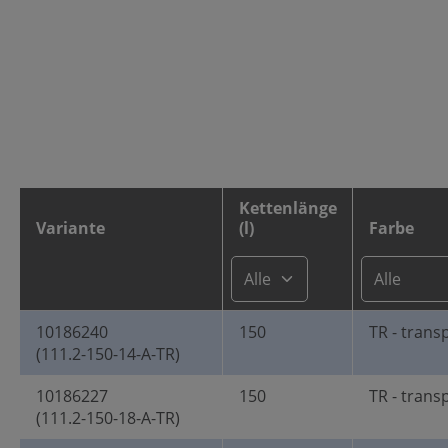
Kettenlänge
Variante
(l)
Farbe
10186240
150
TR - trans
(111.2-150-14-A-TR)
10186227
150
TR - trans
(111.2-150-18-A-TR)