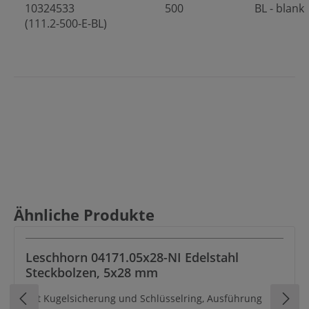
10324533
500
BL - blank
(111.2-500-E-BL)
Produktgalerie überspringen
Ähnliche Produkte
Leschhorn 04171.05x28-NI Edelstahl
Steckbolzen, 5x28 mm
mit Kugelsicherung und Schlüsselring, Ausführung