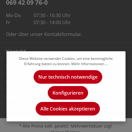
069 42 09 76-0
Mo-Do
07:30 - 16:30 Uhr
Fr
07:30 - 14:00 Uhr
Oder über unser
Kontaktformular
.
Kontakt
Diese Website verwendet Cookies, um eine bestmögliche
Erfahrung bieten zu können.
Mehr Informationen ...
Unternehmen
Nur technisch notwendige
Rechtliches
Konfigurieren
Newsletter
Alle Cookies akzeptieren
* Alle Preise exkl. gesetzl. Mehrwertsteuer zzgl.