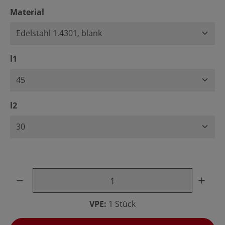
auswählen
Material
auswählen
l1
auswählen
l2
Produkt Anzahl: Gib den gewünschten Wert ein oder benu
VPE:
1 Stück