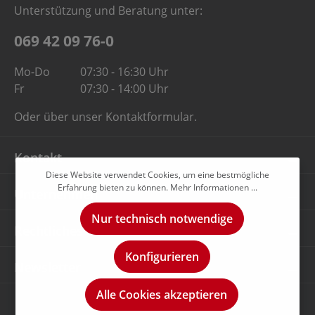
Unterstützung und Beratung unter:
069 42 09 76-0
Mo-Do
07:30 - 16:30 Uhr
Fr
07:30 - 14:00 Uhr
Oder über unser
Kontaktformular
.
Kontakt
Diese Website verwendet Cookies, um eine bestmögliche
Erfahrung bieten zu können.
Mehr Informationen ...
Unternehmen
Nur technisch notwendige
Rechtliches
Konfigurieren
Newsletter
Alle Cookies akzeptieren