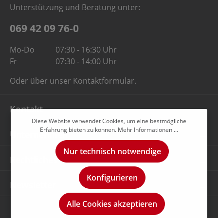
Unterstützung und Beratung unter:
069 42 09 76-0
Mo-Do
07:30 - 16:30 Uhr
Fr
07:30 - 14:00 Uhr
Oder über unser
Kontaktformular
.
Kontakt
Diese Website verwendet Cookies, um eine bestmögliche
Erfahrung bieten zu können.
Mehr Informationen ...
Unternehmen
Nur technisch notwendige
Rechtliches
Konfigurieren
Newsletter
Alle Cookies akzeptieren