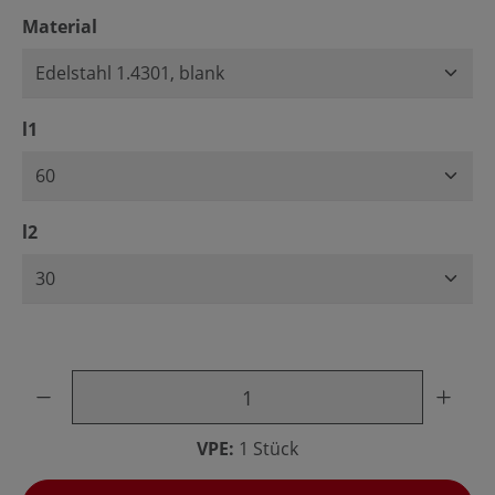
auswählen
Material
auswählen
l1
auswählen
l2
Produkt Anzahl: Gib den gewünschten Wert ein oder benu
VPE:
1 Stück