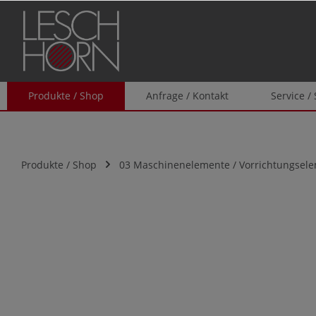
springen
Zur Hauptnavigation springen
Produkte / Shop
Anfrage / Kontakt
Service /
Produkte / Shop
03 Maschinenelemente / Vorrichtungsel
Bildergalerie überspringen