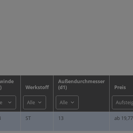
winde
Außendurchmesser
)
Werkstoff
(d1)
Preis
8
ST
13
ab 19,77