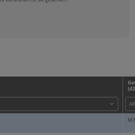
Ge
(d2
M 