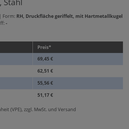
 Stahl
|
Form:
RH, Druckfläche geriffelt, mit Hartmetallkugel
ff:
-
Preis*
69,45 €
62,51 €
55,56 €
51,17 €
heit (VPE), zzgl. MwSt. und Versand