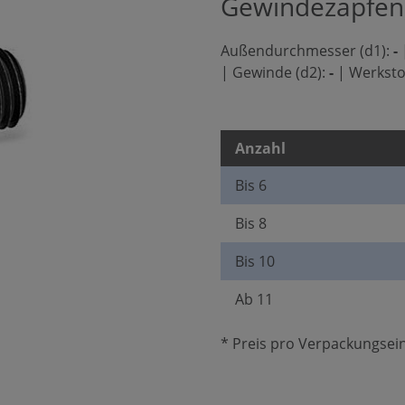
Gewindezapfen,
Außendurchmesser (d1):
-
|
Gewinde (d2):
-
|
Werksto
Anzahl
Bis
6
Bis
8
Bis
10
Ab
11
* Preis pro Verpackungsein