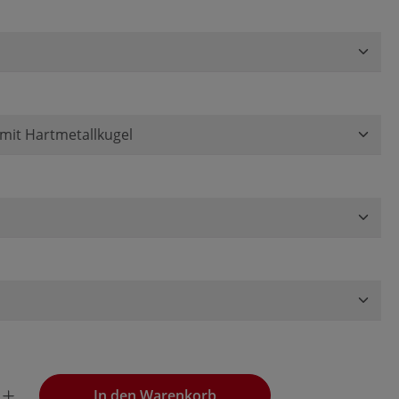
uswählen
wünschten Wert ein oder benutze die Schaltflächen, um die
In den Warenkorb