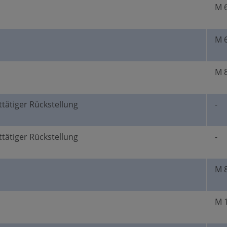
M 
M 
M 
ttätiger Rückstellung
-
ttätiger Rückstellung
-
M 
M 