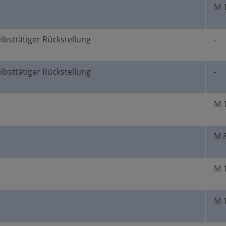
M 
elbsttätiger Rückstellung
-
elbsttätiger Rückstellung
-
M 
M 
M 
M 