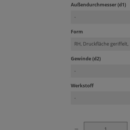
a
Außendurchmesser (d1)
auswählen
Form
auswählen
Gewinde (d2)
auswählen
Werkstoff
Produkt Anzahl: Gib den ge