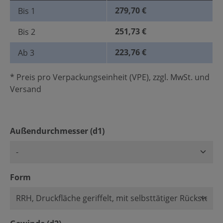
279,70 €
Bis
1
251,73 €
Bis
2
223,76 €
Ab
3
* Preis pro Verpackungseinheit (VPE), zzgl. MwSt. und
Versand
auswählen
Außendurchmesser (d1)
auswählen
Form