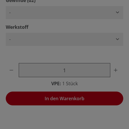
auswählen
Gewinde (d2)
auswählen
Werkstoff
Produkt Anzahl: Gib den gewünschten Wert ein oder benu
VPE:
1 Stück
In den Warenkorb