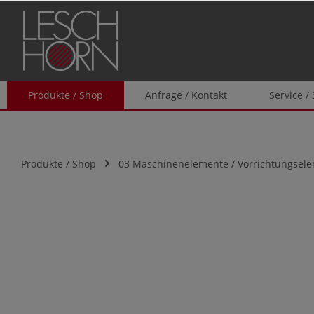
springen
Zur Hauptnavigation springen
Produkte / Shop
Anfrage / Kontakt
Service /
Produkte / Shop
03 Maschinenelemente / Vorrichtungsel
Bildergalerie überspringen