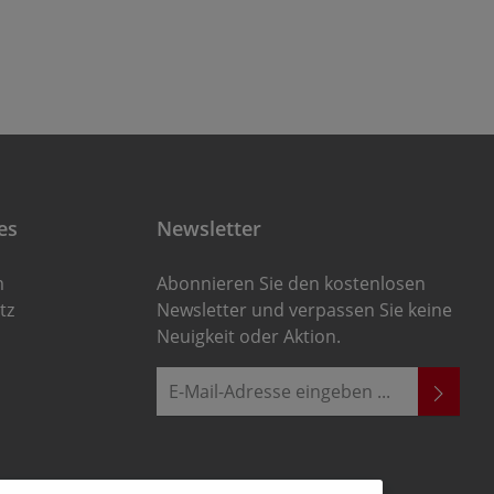
es
Newsletter
m
Abonnieren Sie den kostenlosen
tz
Newsletter und verpassen Sie keine
Neuigkeit oder Aktion.
E-Mail-Adresse*
Ich habe die
Die mit einem Stern (*) markierten
Datenschutzbestimmungen
zur
Felder sind Pflichtfelder.
Kenntnis genommen und die