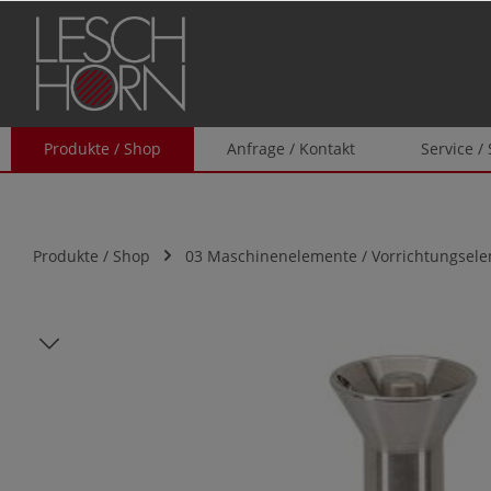
springen
Zur Hauptnavigation springen
Produkte / Shop
Anfrage / Kontakt
Service /
Produkte / Shop
03 Maschinenelemente / Vorrichtungsel
Bildergalerie überspringen