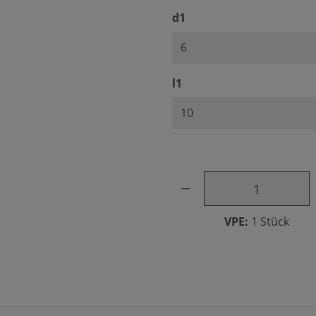
auswählen
d1
auswählen
l1
Produkt Anzahl: Gib den ge
VPE:
1 Stück