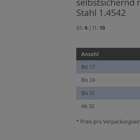
selbstsichernd m
Stahl 1.4542
d1:
6
|
l1:
10
Anzahl
Bis
17
Bis
24
Bis
31
Ab
32
* Preis pro Verpackungsein