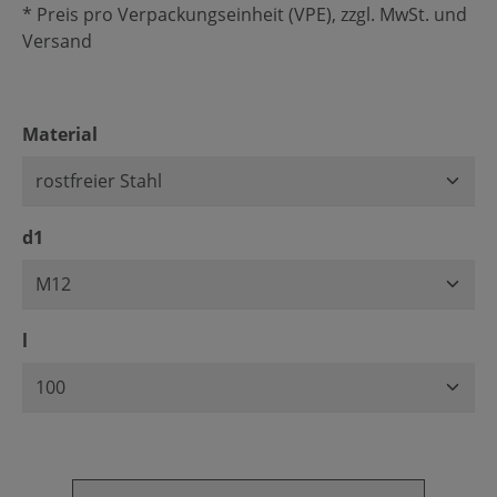
* Preis pro Verpackungseinheit (VPE), zzgl. MwSt. und
Versand
auswählen
Material
auswählen
d1
auswählen
l
Produkt Anzahl: Gib den gewünschten Wert ein oder benu