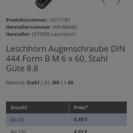
Produktnummer:
10211783
Herstellernummer:
444-M6x60
Hersteller:
LE70005-Leschhorn
Leschhorn Augenschraube DIN
444 Form B M 6 x 60, Stahl
Güte 8.8
Material:
Stahl
|
d1:
M6
|
l:
60
Anzahl
Preis*
4,48 €
Bis
93
4,03 €
Bis
131