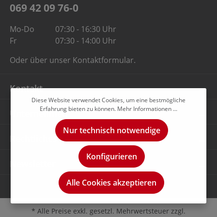
069 42 09 76-0
Mo-Do
07:30 - 16:30 Uhr
Fr
07:30 - 14:00 Uhr
Oder über unser
Kontaktformular
.
Kontakt
Diese Website verwendet Cookies, um eine bestmögliche
Erfahrung bieten zu können.
Mehr Informationen ...
Unternehmen
Nur technisch notwendige
Rechtliches
Konfigurieren
Newsletter
Alle Cookies akzeptieren
* Alle Preise exkl. gesetzl. Mehrwertsteuer zzgl.