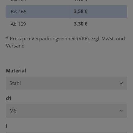
3,58 €
Bis
168
3,30 €
Ab
169
* Preis pro Verpackungseinheit (VPE), zzgl. MwSt. und
Versand
auswählen
Material
auswählen
d1
auswählen
l