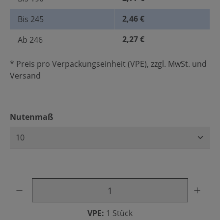
2,46 €
Bis
245
2,27 €
Ab
246
* Preis pro Verpackungseinheit (VPE), zzgl. MwSt. und
Versand
auswählen
Nutenmaß
Produkt Anzahl: Gib den gewünschten Wert ein oder benu
VPE:
1 Stück