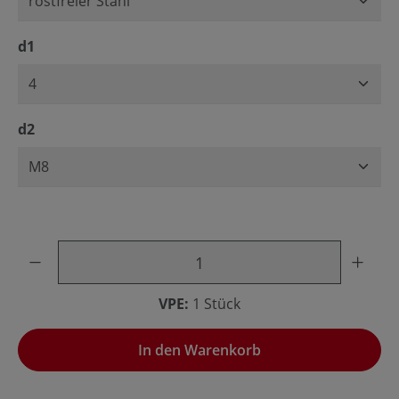
auswählen
d1
auswählen
d2
Produkt Anzahl: Gib den gewünschten Wert ein oder benu
VPE:
1 Stück
In den Warenkorb