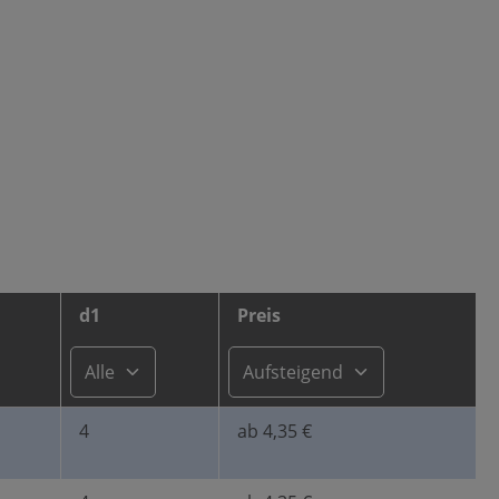
d1
Preis
4
ab 4,35 €