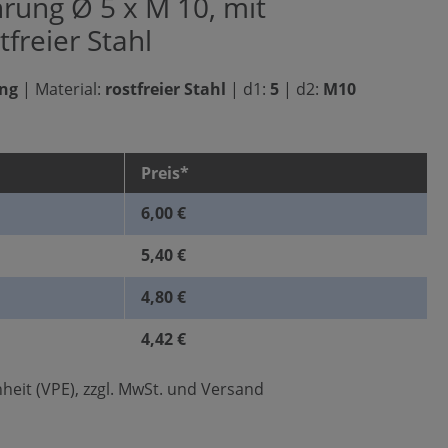
rung Ø 5 x M 10, mit
tfreier Stahl
ung
|
Material:
rostfreier Stahl
|
d1:
5
|
d2:
M10
Preis*
6,00 €
5,40 €
4,80 €
4,42 €
heit (VPE), zzgl. MwSt. und Versand