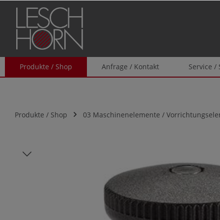
springen
Zur Hauptnavigation springen
Produkte / Shop
Anfrage / Kontakt
Service /
Produkte / Shop
03 Maschinenelemente / Vorrichtungsel
Bildergalerie überspringen