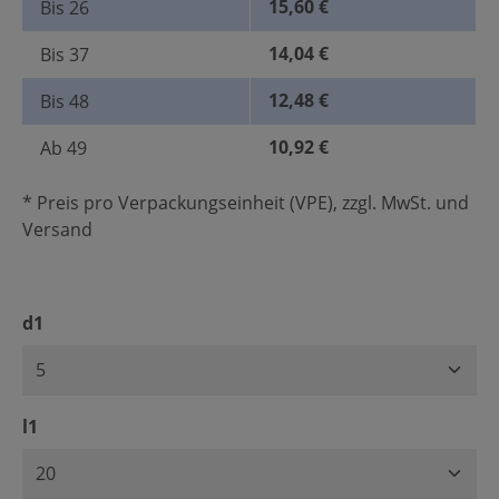
15,60 €
Bis
26
14,04 €
Bis
37
12,48 €
Bis
48
10,92 €
Ab
49
* Preis pro Verpackungseinheit (VPE), zzgl. MwSt. und
Versand
auswählen
d1
auswählen
l1