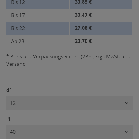
33,85 €
Bis
12
30,47 €
Bis
17
27,08 €
Bis
22
23,70 €
Ab
23
* Preis pro Verpackungseinheit (VPE), zzgl. MwSt. und
Versand
auswählen
d1
auswählen
l1