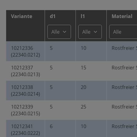
Variante
d1
l1
Material
10212336
5
10
Rostfreier 
(22340.0212)
10212337
5
15
Rostfreier 
(22340.0213)
10212338
5
20
Rostfreier 
(22340.0214)
10212339
5
25
Rostfreier 
(22340.0215)
10212341
6
10
Rostfreier 
(22340.0222)