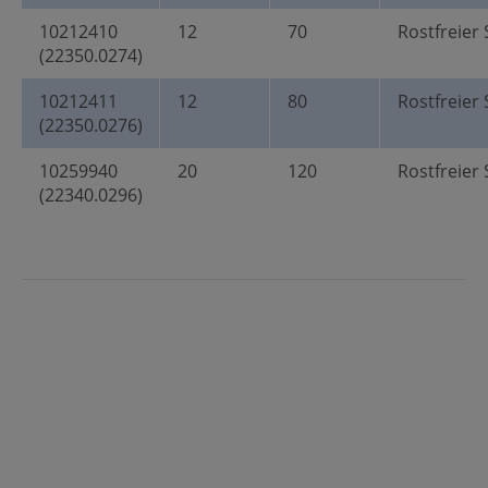
10212410
12
70
Rostfreier 
(22350.0274)
10212411
12
80
Rostfreier 
(22350.0276)
10259940
20
120
Rostfreier 
(22340.0296)