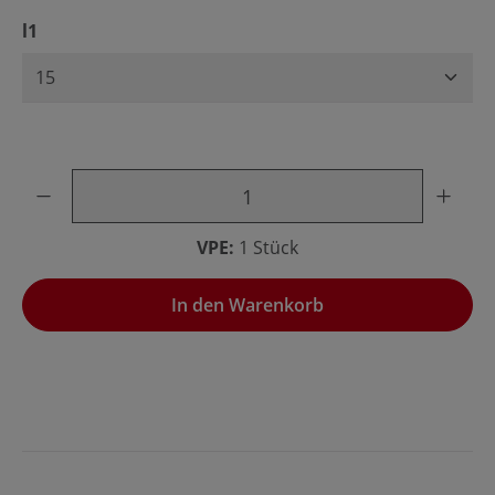
auswählen
l1
Produkt Anzahl: Gib den gewünschten Wert ein oder benu
VPE:
1 Stück
In den Warenkorb