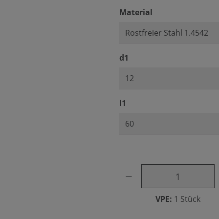
auswählen
Material
auswählen
d1
auswählen
l1
Produkt Anzahl: Gib den ge
VPE:
1 Stück