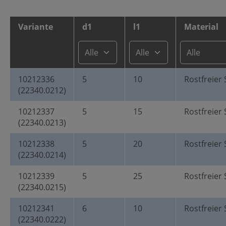
Variante
d1
l1
Material
10212336
5
10
Rostfreier 
(22340.0212)
10212337
5
15
Rostfreier 
(22340.0213)
10212338
5
20
Rostfreier 
(22340.0214)
10212339
5
25
Rostfreier 
(22340.0215)
10212341
6
10
Rostfreier 
(22340.0222)