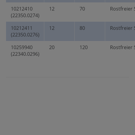
10212410
12
70
Rostfreier 
(22350.0274)
10212411
12
80
Rostfreier 
(22350.0276)
10259940
20
120
Rostfreier 
(22340.0296)