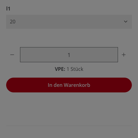
auswählen
l1
Produkt Anzahl: Gib den gewünschten Wert ein oder benu
VPE:
1 Stück
In den Warenkorb