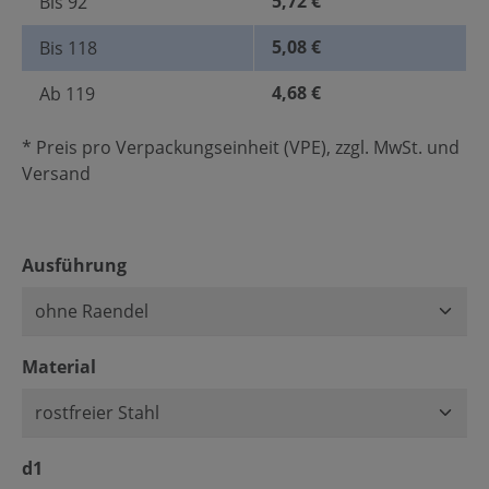
5,72 €
Bis
92
5,08 €
Bis
118
4,68 €
Ab
119
* Preis pro Verpackungseinheit (VPE), zzgl. MwSt. und
Versand
auswählen
Ausführung
auswählen
Material
auswählen
d1