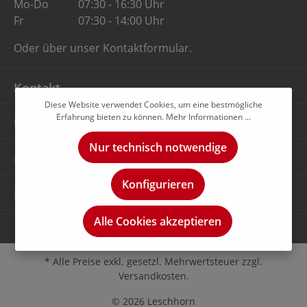
Mo-Do
07:30 - 16:30 Uhr
Fr
07:30 - 14:00 Uhr
Oder über unser
Kontaktformular
.
Kontakt
Diese Website verwendet Cookies, um eine bestmögliche
Erfahrung bieten zu können.
Mehr Informationen ...
Unternehmen
Nur technisch notwendige
Rechtliches
Konfigurieren
Newsletter
Alle Cookies akzeptieren
* Alle Preise exkl. gesetzl. Mehrwertsteuer zzgl.
Versandkosten.
© 2026 Leschhorn