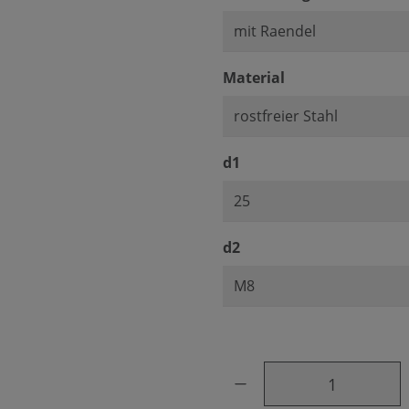
auswählen
Material
auswählen
d1
auswählen
d2
Produkt Anzahl: Gib den ge