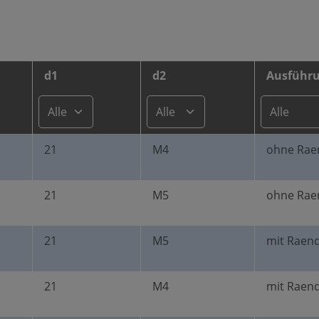
d1
d2
Ausführ
21
M4
ohne Rae
21
M5
ohne Rae
21
M5
mit Raend
21
M4
mit Raend