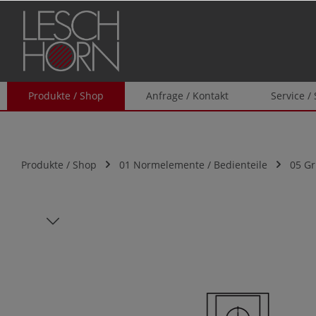
springen
Zur Hauptnavigation springen
Produkte / Shop
Anfrage / Kontakt
Service /
Produkte / Shop
01 Normelemente / Bedienteile
05 Gr
Bildergalerie überspringen