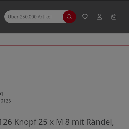
01
.0126
126 Knopf 25 x M 8 mit Rändel,