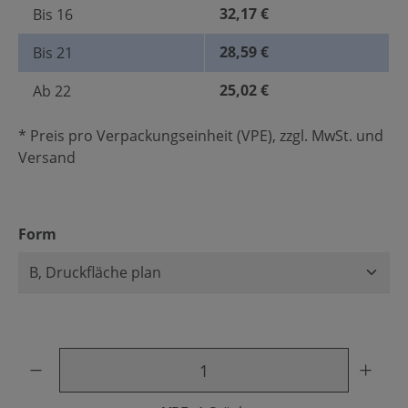
32,17 €
Bis
16
28,59 €
Bis
21
25,02 €
Ab
22
* Preis pro Verpackungseinheit (VPE), zzgl. MwSt. und
Versand
auswählen
Form
Produkt Anzahl: Gib den gewünschten Wert ein oder benu