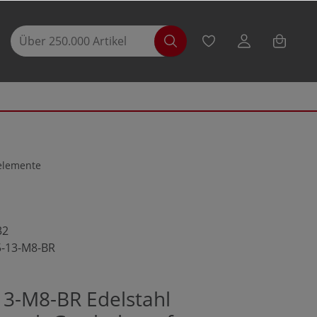
selemente
32
5-13-M8-BR
13-M8-BR Edelstahl