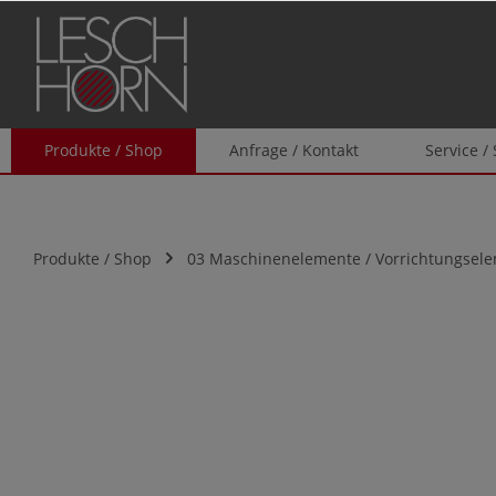
springen
Zur Hauptnavigation springen
Produkte / Shop
Anfrage / Kontakt
Service /
Produkte / Shop
03 Maschinenelemente / Vorrichtungsel
Bildergalerie überspringen