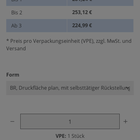
253,12 €
Bis
2
224,99 €
Ab
3
* Preis pro Verpackungseinheit (VPE), zzgl. MwSt. und
Versand
auswählen
Form
Produkt Anzahl: Gib den gewünschten Wert ein oder benu
VPE:
1 Stück