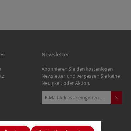
es
Newsletter
m
Abonnieren Sie den kostenlosen
tz
Newsletter und verpassen Sie keine
Neuigkeit oder Aktion.
E-Mail-Adresse*
Ich habe die
Die mit einem Stern (*) markierten
Datenschutzbestimmungen
zur
Felder sind Pflichtfelder.
Kenntnis genommen und die
AGB
gelesen und bin mit ihnen