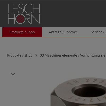
springen
Zur Hauptnavigation springen
Produkte / Shop
Anfrage / Kontakt
Service /
Produkte / Shop
03 Maschinenelemente / Vorrichtungsel
Bildergalerie überspringen