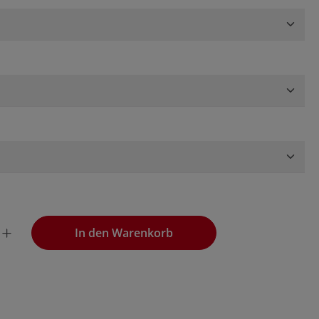
en
wünschten Wert ein oder benutze die Schaltflächen, um die
In den Warenkorb