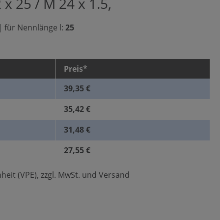
x 25 / M 24 x 1.5,
|
für Nennlänge l:
25
Preis*
39,35 €
35,42 €
31,48 €
27,55 €
heit (VPE), zzgl. MwSt. und Versand