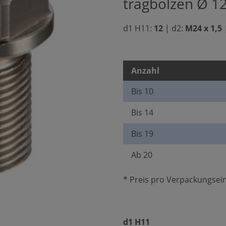
tragbolzen Ø 12 
d1 H11:
12
|
d2:
M24 x 1,5
Anzahl
Bis
10
Bis
14
Bis
19
Ab
20
* Preis pro Verpackungsein
auswählen
d1 H11