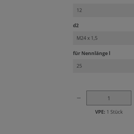
auswählen
d2
auswähl
für Nennlänge l
Produkt Anzahl: Gib den ge
VPE:
1 Stück