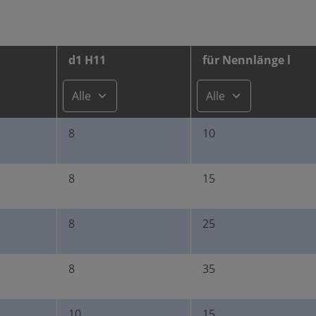
d1 H11
für Nennlänge l
8
10
8
15
8
25
8
35
10
15