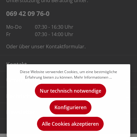
Unterstützung und Beratung unter:
069 42 09 76-0
Mo-Do
07:30 - 16:30 Uhr
Fr
07:30 - 14:00 Uhr
Oder über unser
Kontaktformular
.
Kontakt
Diese Website verwendet Cookies, um eine bestmögliche
Erfahrung bieten zu können.
Mehr Informationen ...
Unternehmen
Nur technisch notwendige
Rechtliches
Konfigurieren
Newsletter
Alle Cookies akzeptieren