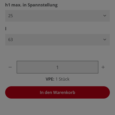
auswählen
h1 max. in Spannstellung
auswählen
l
Produkt Anzahl: Gib den gewünschten Wert ein oder benu
VPE:
1 Stück
In den Warenkorb