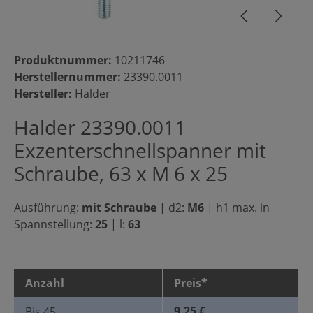
Produktnummer:
10211746
Herstellernummer:
23390.0011
Hersteller:
Halder
Halder 23390.0011
Exzenterschnellspanner mit
Schraube, 63 x M 6 x 25
Ausführung:
mit Schraube
|
d2:
M6
|
h1 max. in
Spannstellung:
25
|
l:
63
Anzahl
Preis*
9,25 €
Bis
45