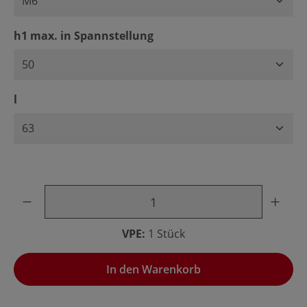
auswählen
h1 max. in Spannstellung
auswählen
l
Produkt Anzahl: Gib den gewünschten Wert ein oder benu
VPE:
1 Stück
In den Warenkorb