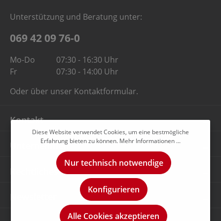
Unterstützung und Beratung unter:
069 42 09 76-0
Mo-Do
07:30 - 16:30 Uhr
Fr
07:30 - 14:00 Uhr
Oder über unser
Kontaktformular
.
Kontakt
Diese Website verwendet Cookies, um eine bestmögliche
Erfahrung bieten zu können.
Mehr Informationen ...
Unternehmen
Nur technisch notwendige
Rechtliches
Konfigurieren
Newsletter
Alle Cookies akzeptieren