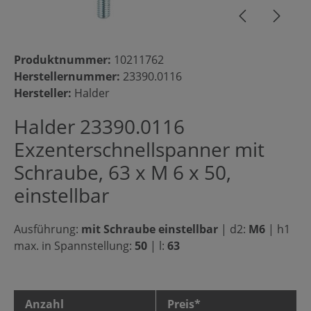
Produktnummer:
10211762
Herstellernummer:
23390.0116
Hersteller:
Halder
Halder 23390.0116
Exzenterschnellspanner mit
Schraube, 63 x M 6 x 50,
einstellbar
Ausführung:
mit Schraube einstellbar
|
d2:
M6
|
h1
max. in Spannstellung:
50
|
l:
63
Anzahl
Preis*