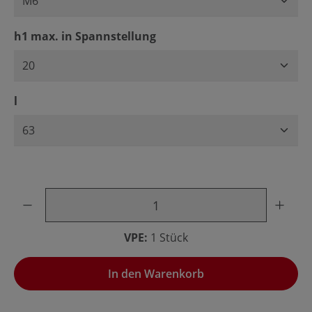
auswählen
h1 max. in Spannstellung
auswählen
l
Produkt Anzahl: Gib den gewünschten Wert ein oder benu
VPE:
1 Stück
In den Warenkorb