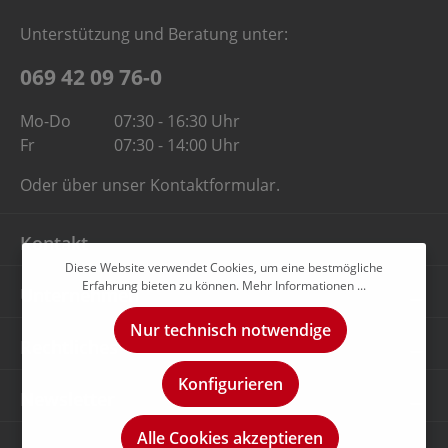
Unterstützung und Beratung unter:
069 42 09 76-0
Mo-Do
07:30 - 16:30 Uhr
Fr
07:30 - 14:00 Uhr
Oder über unser
Kontaktformular
.
Kontakt
Diese Website verwendet Cookies, um eine bestmögliche
Erfahrung bieten zu können.
Mehr Informationen ...
Unternehmen
Nur technisch notwendige
Rechtliches
Konfigurieren
Newsletter
Alle Cookies akzeptieren