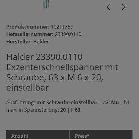
Produktnummer:
10211757
Herstellernummer:
23390.0110
Hersteller:
Halder
Halder 23390.0110
Exzenterschnellspanner mit
Schraube, 63 x M 6 x 20,
einstellbar
Ausführung:
mit Schraube einstellbar
|
d2:
M6
|
h1
max. in Spannstellung:
20
|
l:
63
Anzahl
Preis*