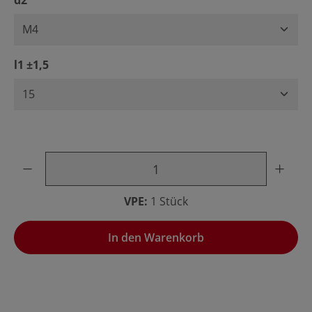
d2
auswählen
l1 ±1,5
Produkt Anzahl: Gib den gewünschten Wert ein oder benu
VPE:
1 Stück
In den Warenkorb