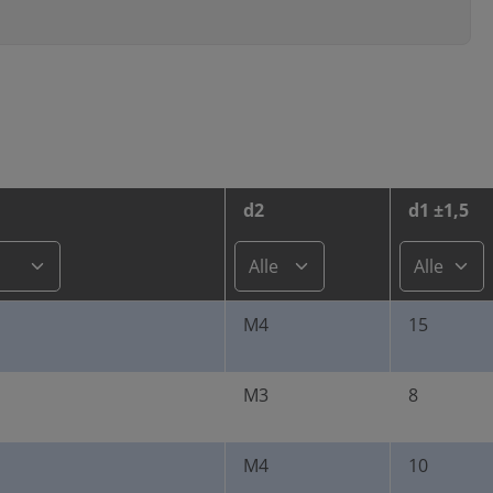
Nachricht
Menge*
d2
d1 ±1,5
Nachricht
M4
15
M3
8
Die mit einem Stern (*) mar
M4
10
Senden
Abbrechen