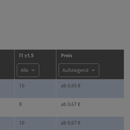
l1 ±1,5
Preis
Halder 25150.0028 Gummi-Metall-Puffer Ø 25 x 30 m…
Ausführung: mit Innengewinde ,
d1 ±1,5: 25 ,
d2: M6 ,
l1
±1,5: 30
10
ab 0,65 €
8
ab 0,67 €
kierten Felder sind Pflichtfelder.
10
ab 0,67 €