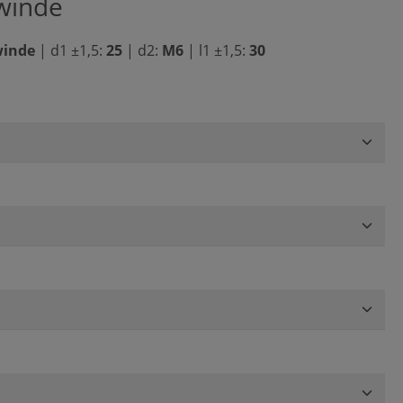
winde
winde
|
d1 ±1,5:
25
|
d2:
M6
|
l1 ±1,5:
30