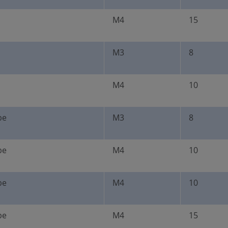
M4
15
(Produktnummer: 1021203
M3
8
M4
10
be
M3
8
be
M4
10
be
M4
10
be
M4
15