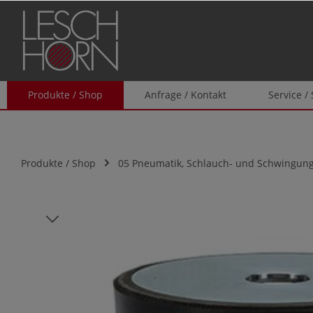
springen
Zur Hauptnavigation springen
Produkte / Shop
Anfrage / Kontakt
Service /
Produkte / Shop
05 Pneumatik, Schlauch- und Schwingung
Bildergalerie überspringen