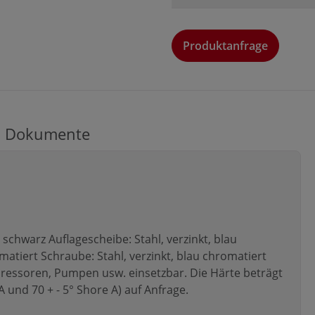
Produktanfrage
Produktanfrage
Anrede
Dokumente
Vorname*
chwarz Auflagescheibe: Stahl, verzinkt, blau
Firma*
atiert Schraube: Stahl, verzinkt, blau chromatiert
ressoren, Pumpen usw. einsetzbar. Die Härte beträgt
A und 70 + - 5° Shore A) auf Anfrage.
E-Mail-Adresse*