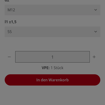
d2
auswählen
l1 ±1,5
Produkt Anzahl: Gib den gewünschten Wert ein oder benu
VPE:
1 Stück
In den Warenkorb