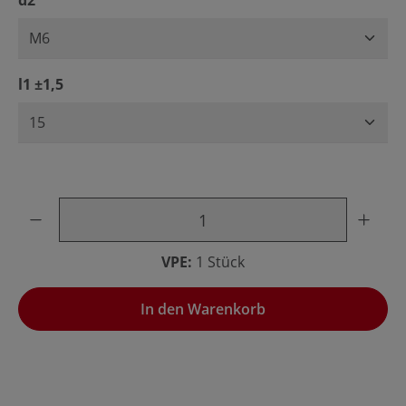
d2
auswählen
l1 ±1,5
Produkt Anzahl: Gib den gewünschten Wert ein oder benu
VPE:
1 Stück
In den Warenkorb