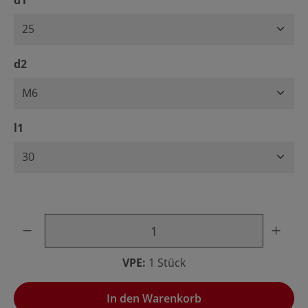
d1
auswählen
d2
auswählen
l1
Produkt Anzahl: Gib den gewünschten Wert ein oder benu
VPE:
1 Stück
In den Warenkorb