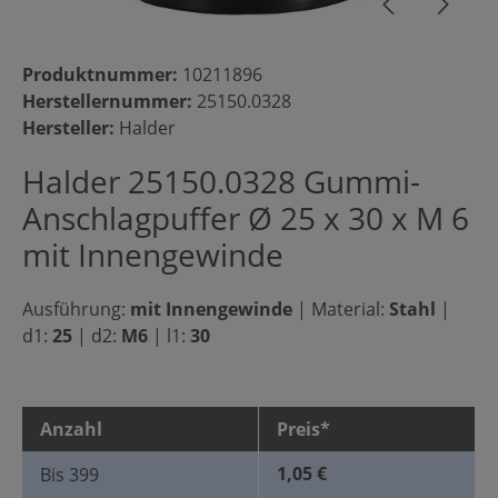
Produktnummer:
10211896
Herstellernummer:
25150.0328
Hersteller:
Halder
Halder 25150.0328 Gummi-
Anschlagpuffer Ø 25 x 30 x M 6
mit Innengewinde
Ausführung:
mit Innengewinde
|
Material:
Stahl
|
d1:
25
|
d2:
M6
|
l1:
30
Anzahl
Preis*
1,05 €
Bis
399