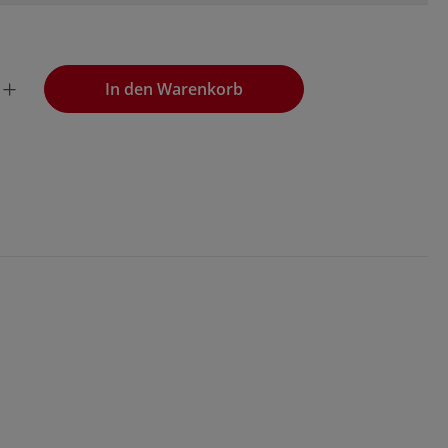
wünschten Wert ein oder benutze die Schaltflächen, um die
In den Warenkorb