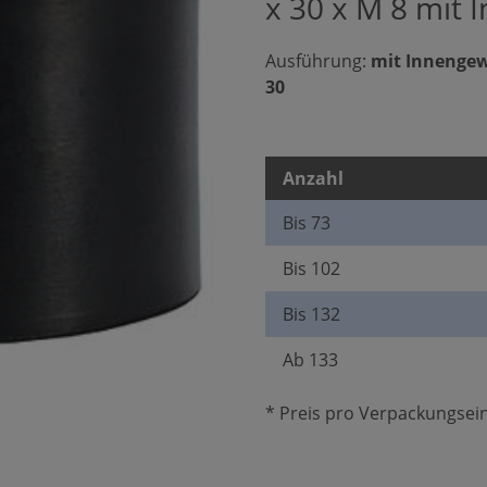
x 30 x M 8 mit 
Ausführung:
mit Innenge
30
Anzahl
Bis
73
Bis
102
Bis
132
Ab
133
* Preis pro Verpackungsein