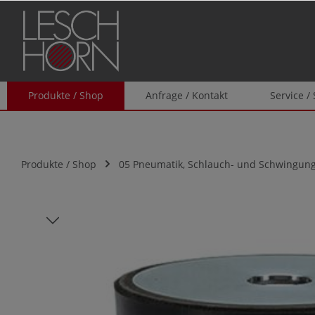
springen
Zur Hauptnavigation springen
Produkte / Shop
Anfrage / Kontakt
Service /
Produkte / Shop
05 Pneumatik, Schlauch- und Schwingung
Bildergalerie überspringen