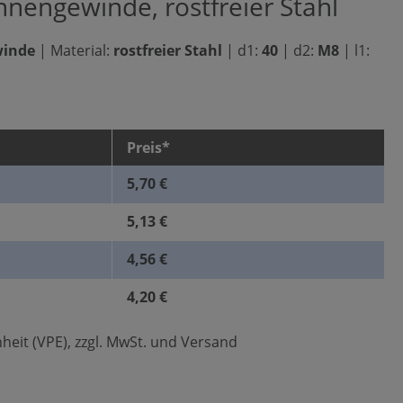
Innengewinde, rostfreier Stahl
winde
|
Material:
rostfreier Stahl
|
d1:
40
|
d2:
M8
|
l1:
Preis*
5,70 €
5,13 €
4,56 €
4,20 €
heit (VPE), zzgl. MwSt. und Versand