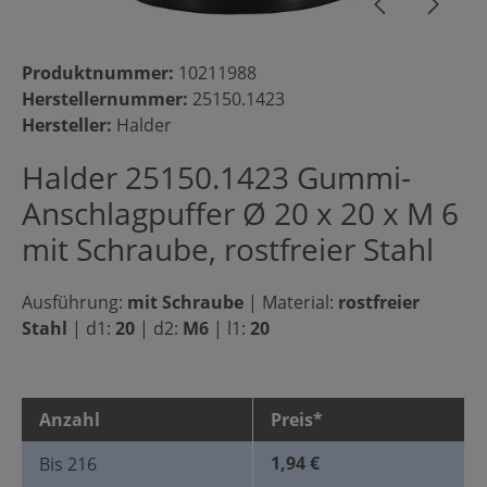
Produktnummer:
10211988
Herstellernummer:
25150.1423
Hersteller:
Halder
Halder 25150.1423 Gummi-
Anschlagpuffer Ø 20 x 20 x M 6
mit Schraube, rostfreier Stahl
Ausführung:
mit Schraube
|
Material:
rostfreier
Stahl
|
d1:
20
|
d2:
M6
|
l1:
20
Anzahl
Preis*
1,94 €
Bis
216