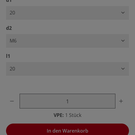
d1
auswählen
d2
auswählen
l1
Produkt Anzahl: Gib den gewünschten Wert ein oder benu
VPE:
1 Stück
In den Warenkorb