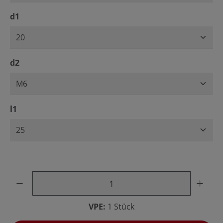
auswählen
d1
auswählen
d2
auswählen
l1
Produkt Anzahl: Gib den gewünschten Wert ein oder benu
VPE:
1 Stück