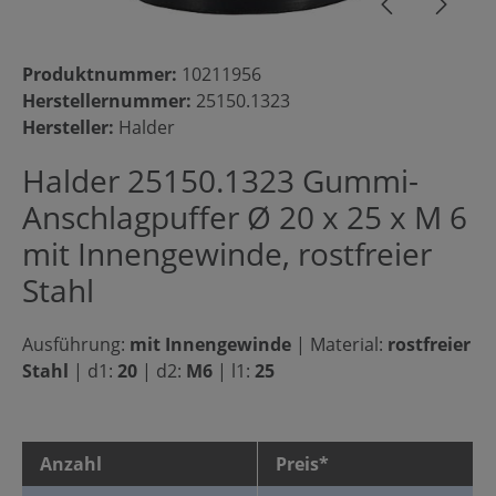
Produktnummer:
10211956
Herstellernummer:
25150.1323
Hersteller:
Halder
Halder 25150.1323 Gummi-
Anschlagpuffer Ø 20 x 25 x M 6
mit Innengewinde, rostfreier
Stahl
Ausführung:
mit Innengewinde
|
Material:
rostfreier
Stahl
|
d1:
20
|
d2:
M6
|
l1:
25
Anzahl
Preis*