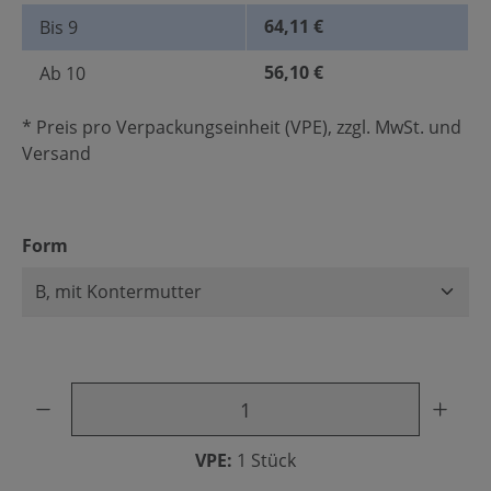
64,11 €
Bis
9
56,10 €
Ab
10
* Preis pro Verpackungseinheit (VPE), zzgl. MwSt. und
Versand
auswählen
Form
Produkt Anzahl: Gib den gewünschten Wert ein oder benu
VPE:
1 Stück