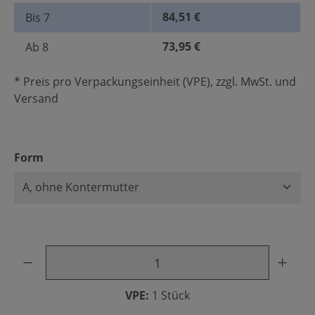
84,51 €
Bis
7
73,95 €
Ab
8
* Preis pro Verpackungseinheit (VPE), zzgl. MwSt. und
Versand
auswählen
Form
Produkt Anzahl: Gib den gewünschten Wert ein oder benu
VPE:
1 Stück