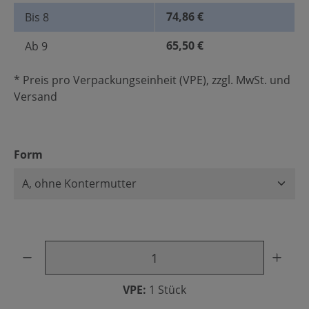
74,86 €
Bis
8
65,50 €
Ab
9
* Preis pro Verpackungseinheit (VPE), zzgl. MwSt. und
Versand
auswählen
Form
Produkt Anzahl: Gib den gewünschten Wert ein oder benu
VPE:
1 Stück