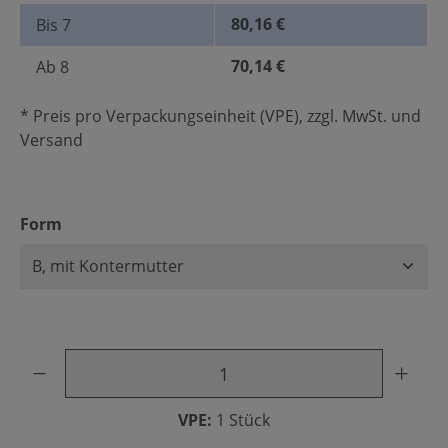
80,16 €
Bis
7
70,14 €
Ab
8
* Preis pro Verpackungseinheit (VPE), zzgl. MwSt. und
Versand
auswählen
Form
Produkt Anzahl: Gib den gewünschten Wert ein oder benu
VPE:
1 Stück