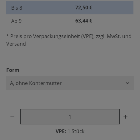
72,50 €
Bis
8
63,44 €
Ab
9
* Preis pro Verpackungseinheit (VPE), zzgl. MwSt. und
Versand
auswählen
Form
Produkt Anzahl: Gib den gewünschten Wert ein oder benu
VPE:
1 Stück