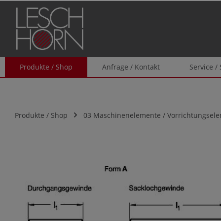
springen
Zur Hauptnavigation springen
Produkte / Shop
Anfrage / Kontakt
Service /
Produkte / Shop
03 Maschinenelemente / Vorrichtungsel
Bildergalerie überspringen