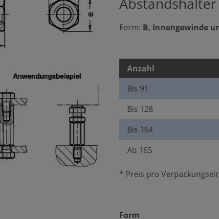
Abstandshalter
Form:
B, Innengewinde u
Anzahl
Bis
91
Bis
128
Bis
164
Ab
165
* Preis pro Verpackungsein
auswählen
Form