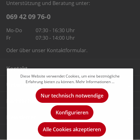
Unterstützung und Beratung unter:
069 42 09 76-0
Mo-Do
07:30 - 16:30 Uhr
Fr
07:30 - 14:00 Uhr
Oder über unser
Kontaktformular
.
Kontakt
Diese Website verwendet Cookies, um eine bestmögliche
Erfahrung bieten zu können.
Mehr Informationen ...
Unternehmen
Nur technisch notwendige
Rechtliches
Konfigurieren
Newsletter
Alle Cookies akzeptieren