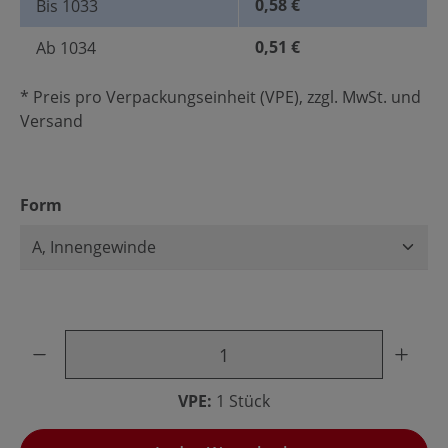
0,58 €
Bis
1033
0,51 €
Ab
1034
* Preis pro Verpackungseinheit (VPE), zzgl. MwSt. und
Versand
auswählen
Form
Produkt Anzahl: Gib den gewünschten Wert ein oder benu
VPE:
1 Stück