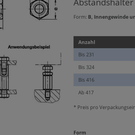
Abstandshalter
Form:
B, Innengewinde u
Anzahl
Bis
231
Bis
324
Bis
416
Ab
417
* Preis pro Verpackungsein
auswählen
Form