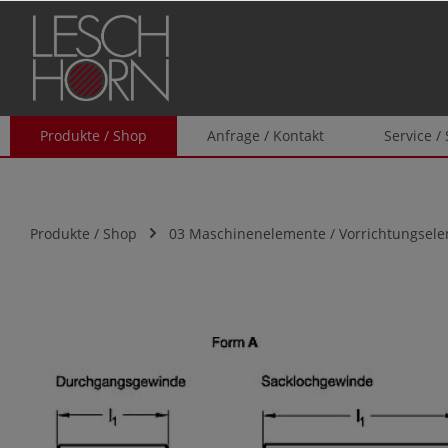
springen
Zur Hauptnavigation springen
Produkte / Shop
Anfrage / Kontakt
Service /
Produkte / Shop
03 Maschinenelemente / Vorrichtungsel
Bildergalerie überspringen