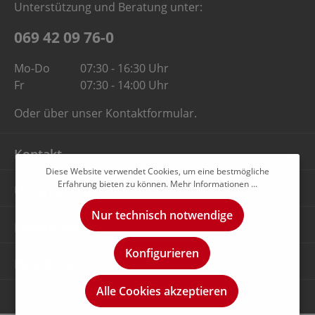
Unterstützung und Beratung unter:
069 42 09 76-0
Mo-Do
07:30 - 16:30 Uhr
Fr
07:30 - 14:00 Uhr
Oder über unser
Kontaktformular
.
Kontakt
Diese Website verwendet Cookies, um eine bestmögliche
Erfahrung bieten zu können.
Mehr Informationen ...
Unternehmen
Nur technisch notwendige
Rechtliches
Konfigurieren
Newsletter
Alle Cookies akzeptieren