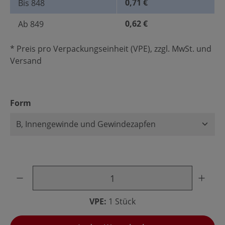
0,71 €
Bis
848
0,62 €
Ab
849
* Preis pro Verpackungseinheit (VPE), zzgl. MwSt. und
Versand
auswählen
Form
Produkt Anzahl: Gib den gewünschten Wert ein oder benu
VPE:
1 Stück