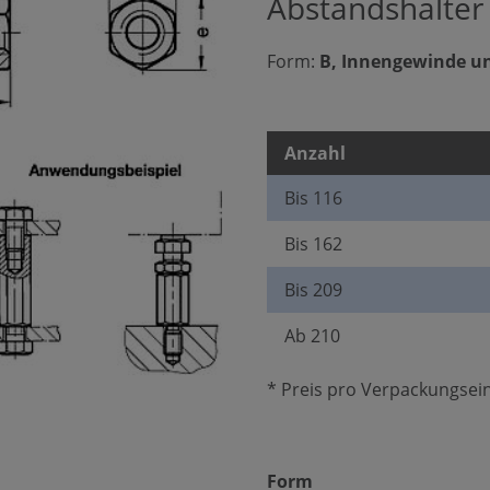
Abstandshalter
Form:
B, Innengewinde u
Anzahl
Bis
116
Bis
162
Bis
209
Ab
210
* Preis pro Verpackungsein
auswählen
Form