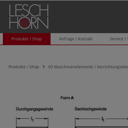
springen
Zur Hauptnavigation springen
Produkte / Shop
Anfrage / Kontakt
Service /
Produkte / Shop
03 Maschinenelemente / Vorrichtungsel
Bildergalerie überspringen